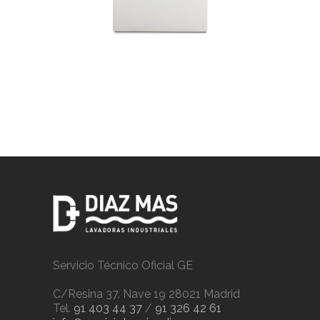
Servicio Técnico Oficial GE
C/Resina 37. Nave 19 28021 Madrid
Tel.
91 403 44 37
/
91 326 42 61